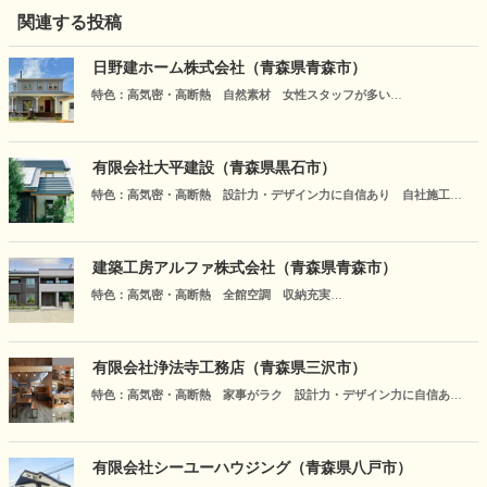
関連する投稿
日野建ホーム株式会社（青森県青森市）
特色：高気密・高断熱 自然素材 女性スタッフが多い
おかげさまで創業50年！青森、弘前、五所川原を中心に高性能省エネ
住宅1,200棟の実績！体にやさしい自然素材を使いながら木の温もりを
活かした住まいを手掛けています！
有限会社大平建設（青森県黒石市）
特色：高気密・高断熱 設計力・デザイン力に自信あり 自社施工
オール電化や省エネ住宅を得意とし、お客様のニーズに応える理想の
住まいを提供します。丁寧な対応と確かな技術で、安心して任せてい
ただけます。施工実績は年間6件以上、地域に根ざした信頼の工務店で
建築工房アルファ株式会社（青森県青森市）
す。
特色：高気密・高断熱 全館空調 収納充実
「炭の家」・全館24時間冷暖房システム「COCOCHI（YUCACOシス
テム×炭の家）」・快適で丁寧な暮らしをスタートできる「新築時整理
収納サービス」でお客様にプラスアルファしたご提案を致します。
有限会社浄法寺工務店（青森県三沢市）
特色：高気密・高断熱 家事がラク 設計力・デザイン力に自信あり
「建てた家に合わせた暮らしをするのではなく 暮らしに合わせて家
をつくるべき」これが浄法寺工務店の考え方です。お客様の快適な暮
らしのために、ご要望をしっかり受け止めてプランニングさせていた
有限会社シーユーハウジング（青森県八戸市）
だきます。