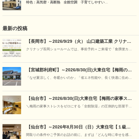
特色：高気密・高断熱 全館空調 子育てしやすい
自由な発想とお客様のこだわりを盛り込んだ完全自由設計で提供しま
す。お施主様にいつでも頼られる工務店でありたいと思っておりま
す。
最新の投稿
【長岡市】～2026/9/29（火） 山口建築工業 クリナッ
プ長岡ショールーム予約来場キャンペーン
クリナップ長岡ショールームでは、事前予約＋ご来場で「食撰便カタ
ログ」から選べるギフトをプレゼント。
【宮城郡利府町】～2026/8/30(日)大東住宅【梅雨の特
別企画】30年先も強さと快適さが続く理由を「見て、
「なぜ夏涼しく、冬暖かいのか」「省エネ性能や、長く快適に住める
触れて、学ぶ」―“呼吸する家”の構造体感フェア開催
家の違いはどこにあるのか」写真やカタログだけでは伝わりにくい住
まいの本当の性能を、実際のモデルハウスの心地よさと、本物の構造
模型をとおして、分かりやすくご案内いたします。
【仙台市】～2026/8/30(日)大東住宅【梅雨の家事スト
レスをゼロに】「朝にはカラッと、ニオイもな
＼梅雨の家事ストレスをゼロにする「全館除湿」の圧倒的な部屋干し
し！」“呼吸する家＋全館除湿”の部屋干し＆宿泊体感
力と空気感の体感会／
フェア開催
【仙台市】～2026年8月30日（日）大東住宅【１級建
築士と紡ぐ家づくり】「あなただけの『美しい日常』
間取りの条件やご予算のお話の前に、まずは「どんな時に幸せを感じ
に出会う、特別な対話相談会」開催