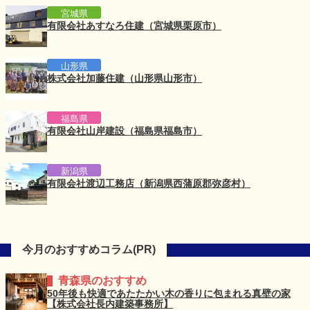
宮城県
有限会社あすなろ住建（宮城県栗原市）
山形県
株式会社加藤住建（山形県山形市）
福島県
有限会社山岸建設（福島県福島市）
新潟県
有限会社渡辺工務店（新潟県西蒲原郡弥彦村）
今月のおすすめコラム(PR)
青森県のおすすめ
50年後も快適であたたかい木の香りに包まれる真壁の家
【株式会社長内建築事務所】