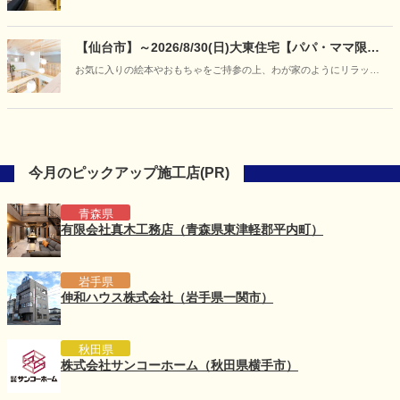
るか」「どんな空間でくつろぎたいか」といった、お客様の等身大の
想いをお聞かせください。
【仙台市】～2026/8/30(日)大東住宅【パパ・ママ限
定】キッズデザイン賞受賞の住まいを貸し切り体験
お気に入りの絵本やおもちゃをご持参の上、わが家のようにリラック
♪「赤ちゃんと過ごす夏の快適お部屋づくり体験会」を
スして「爽やかに過ごせるお家」をご体感ください。
開催
今月のピックアップ施工店(PR)
青森県
有限会社真木工務店（青森県東津軽郡平内町）
岩手県
伸和ハウス株式会社（岩手県一関市）
秋田県
株式会社サンコーホーム（秋田県横手市）