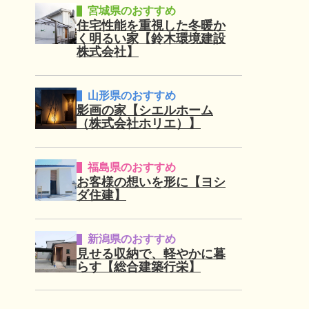
宮城県のおすすめ
住宅性能を重視した冬暖か
く明るい家【鈴木環境建設
株式会社】
山形県のおすすめ
影画の家【シエルホーム
（株式会社ホリエ）】
福島県のおすすめ
お客様の想いを形に【ヨシ
ダ住建】
新潟県のおすすめ
見せる収納で、軽やかに暮
らす【総合建築行栄】