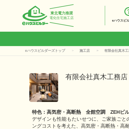
東北電力推奨
電化住宅施工店
eハウスビ
eハウスビルダーズトップ
施工店
有限会社真木工
有限会社真木工務店
特色：高気密・高断熱 全館空調 ZEHビ
デザインも性能もたいせつに、ご家族ごと
ングコストを考えた、高気密・高断熱・高