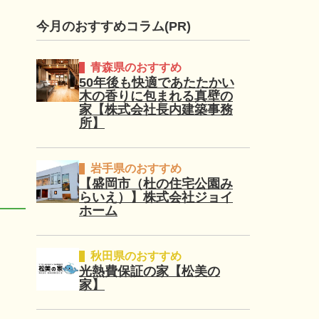
今月のおすすめコラム(PR)
青森県のおすすめ
50年後も快適であたたかい
木の香りに包まれる真壁の
家【株式会社長内建築事務
所】
岩手県のおすすめ
【盛岡市（杜の住宅公園み
らいえ）】株式会社ジョイ
ホーム
秋田県のおすすめ
光熱費保証の家【松美の
家】