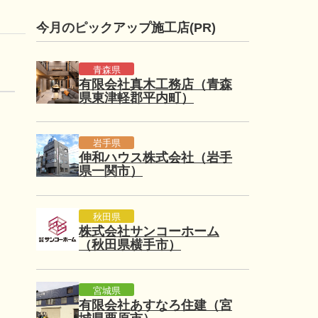
今月のピックアップ施工店(PR)
青森県
有限会社真木工務店（青森
県東津軽郡平内町）
岩手県
伸和ハウス株式会社（岩手
県一関市）
秋田県
株式会社サンコーホーム
（秋田県横手市）
宮城県
有限会社あすなろ住建（宮