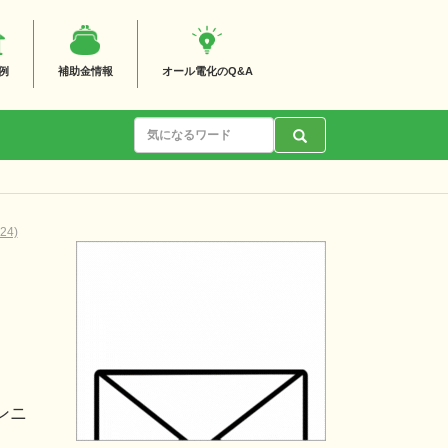
例
補助金情報
オール電化のQ&A
4)
ンニ