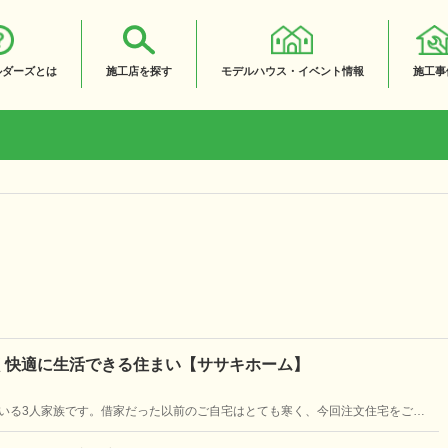
ルダーズとは
施工店を探す
モデルハウス・イベント情報
施工事
く快適に生活できる住まい【ササキホーム】
いる3人家族です。借家だった以前のご自宅はとても寒く、今回注文住宅をご相
の家に見えますが、開放感たっぷりのLDKと、広い屋根裏部屋が特徴的です。