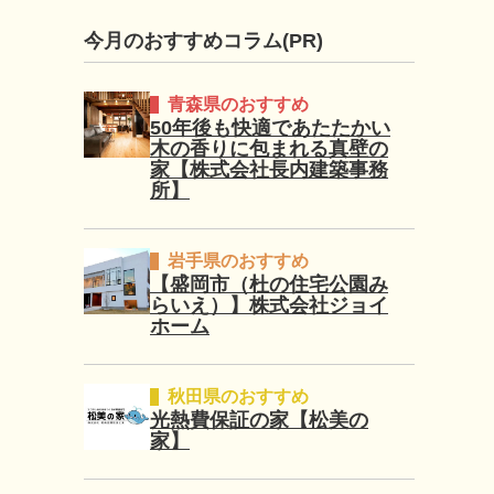
今月のおすすめコラム(PR)
青森県のおすすめ
50年後も快適であたたかい
木の香りに包まれる真壁の
家【株式会社長内建築事務
所】
岩手県のおすすめ
【盛岡市（杜の住宅公園み
らいえ）】株式会社ジョイ
ホーム
秋田県のおすすめ
光熱費保証の家【松美の
家】