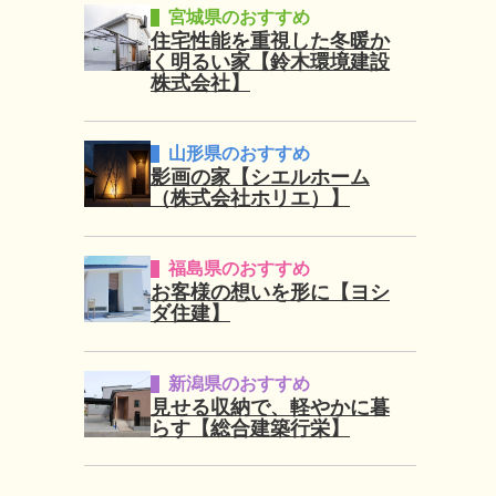
宮城県のおすすめ
住宅性能を重視した冬暖か
く明るい家【鈴木環境建設
株式会社】
山形県のおすすめ
影画の家【シエルホーム
（株式会社ホリエ）】
福島県のおすすめ
お客様の想いを形に【ヨシ
ダ住建】
新潟県のおすすめ
見せる収納で、軽やかに暮
らす【総合建築行栄】