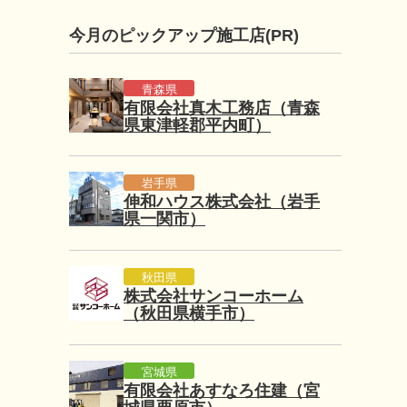
今月のピックアップ施工店(PR)
青森県
有限会社真木工務店（青森
県東津軽郡平内町）
岩手県
伸和ハウス株式会社（岩手
県一関市）
秋田県
株式会社サンコーホーム
（秋田県横手市）
宮城県
有限会社あすなろ住建（宮