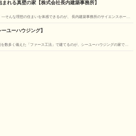
包まれる真壁の家【株式会社長内建築事務所】
」―そんな理想の住まいを体感できるのが、 長内建築事務所のサイエンスホーム
快適な空間を実現したお家をご紹介いたします。
シーユーハウジング】
能を数多く備えた「ファース工法」で建てるのが、シーユーハウジングの家で
ージ付きのお家をご紹介します。