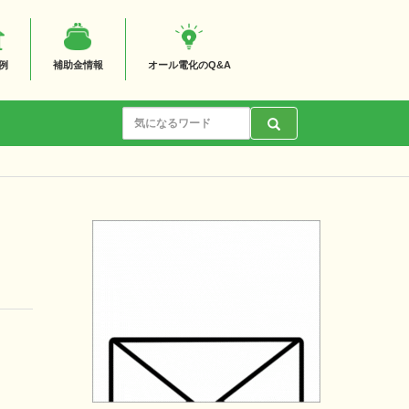
例
補助金情報
オール電化のQ&A