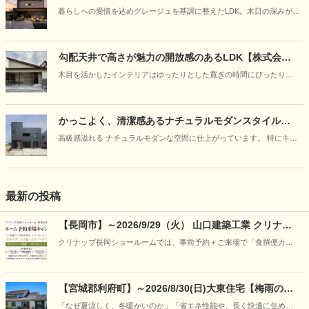
まい【SHINSEI】
暮らしへの愛情を込めグレージュを基調に整えたLDK。木目の深みがほ
どよいぬくもりを添え、柔らかな光が穏やかな時を作ります。家族が
自然と集まりゆっくりと呼吸が整う。家で過ごす時間の流れが外とは
違って感じられるような「心地よさ」を形にしました。
勾配天井で高さが魅力の開放感のあるLDK【株式会社
ハンズワタベ】
木目を活かしたインテリアはゆったりとした寛ぎの時間にぴったりで
す。置き家具を減らすことで空間がスッキリと仕上がっています。
かっこよく、清潔感あるナチュラルモダンスタイル！
【株式会社ハンズワタベ】
高級感溢れる ナチュラルモダンな空間に仕上がっています。 特にキッ
チンは高級感が溢れています！ 黒系の色でまとめ、さらに下がり天井
からのコーブ照明は とてもおしゃれに仕上がっています。
最新の投稿
【長岡市】～2026/9/29（火） 山口建築工業 クリナッ
プ長岡ショールーム予約来場キャンペーン
クリナップ長岡ショールームでは、事前予約＋ご来場で「食撰便カタ
ログ」から選べるギフトをプレゼント。
【宮城郡利府町】～2026/8/30(日)大東住宅【梅雨の特
別企画】30年先も強さと快適さが続く理由を「見て、
「なぜ夏涼しく、冬暖かいのか」「省エネ性能や、長く快適に住める