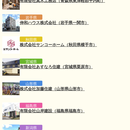
有限会社真木工務店（青森県東津軽郡平内町）
岩手県
伸和ハウス株式会社（岩手県一関市）
秋田県
株式会社サンコーホーム（秋田県横手市）
宮城県
有限会社あすなろ住建（宮城県栗原市）
山形県
株式会社加藤住建（山形県山形市）
福島県
有限会社山岸建設（福島県福島市）
新潟県