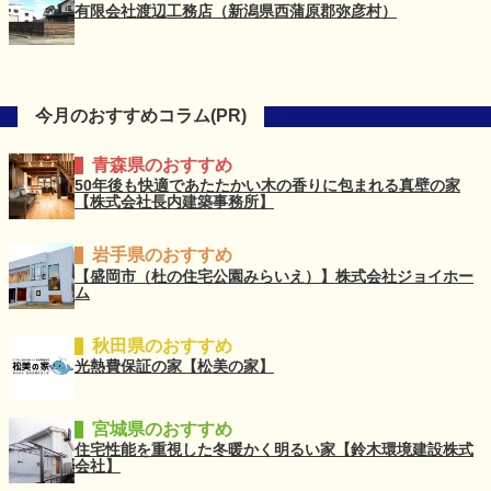
有限会社渡辺工務店（新潟県西蒲原郡弥彦村）
今月のおすすめコラム(PR)
青森県のおすすめ
50年後も快適であたたかい木の香りに包まれる真壁の家
【株式会社長内建築事務所】
岩手県のおすすめ
【盛岡市（杜の住宅公園みらいえ）】株式会社ジョイホー
ム
秋田県のおすすめ
光熱費保証の家【松美の家】
宮城県のおすすめ
住宅性能を重視した冬暖かく明るい家【鈴木環境建設株式
会社】