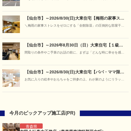
触れて、学ぶ」―“呼吸する家”の構造体感フェア開催
家の違いはどこにあるのか」写真やカタログだけでは伝わりにくい住
まいの本当の性能を、実際のモデルハウスの心地よさと、本物の構造
模型をとおして、分かりやすくご案内いたします。
【仙台市】～2026/8/30(日)大東住宅【梅雨の家事スト
レスをゼロに】「朝にはカラッと、ニオイもな
＼梅雨の家事ストレスをゼロにする「全館除湿」の圧倒的な部屋干し
し！」“呼吸する家＋全館除湿”の部屋干し＆宿泊体感
力と空気感の体感会／
フェア開催
【仙台市】～2026年8月30日（日）大東住宅【１級建
築士と紡ぐ家づくり】「あなただけの『美しい日常』
間取りの条件やご予算のお話の前に、まずは「どんな時に幸せを感じ
に出会う、特別な対話相談会」開催
るか」「どんな空間でくつろぎたいか」といった、お客様の等身大の
想いをお聞かせください。
【仙台市】～2026/8/30(日)大東住宅【パパ・ママ限
定】キッズデザイン賞受賞の住まいを貸し切り体験
お気に入りの絵本やおもちゃをご持参の上、わが家のようにリラック
♪「赤ちゃんと過ごす夏の快適お部屋づくり体験会」を
スして「爽やかに過ごせるお家」をご体感ください。
開催
今月のピックアップ施工店(PR)
青森県