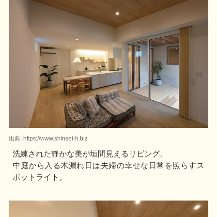
出典: https://www.shinsei-h.biz
洗練された静かな美が垣間見えるリビング。
中庭から入る木漏れ日は夫婦の幸せな日常を照らすス
ポットライト。