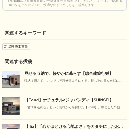
SHINSEIは上越市春日山の一級建築士事務所です。らしく、くらす。Relax &
Luxury をコンセプトに、快適な住まいづくりをご提案します。
関連するキーワード
新潟県施工事例
関連する投稿
見せる収納で、軽やかに暮らす【総合建築行栄】
収納は隠さず、いつでも見渡せるようにする。持ち物の量を自然に把
握し、モノを増やしすぎない暮らし。モノが溢れたら手放すタイミン
グ、リユースすることで循環する豊かな暮らしを育む。お気に入りの
モノだけに囲まれた空間は、個性を映し出し、心地よく、自由で、軽
【Fond】ナチュラル×ジャパンディ【SHINSEI】
やかな住まい。光と風が通り抜ける開放的な空間の中で、自分らしさ
「愛情を込める」という意味から名付けた【Fond】。凛とした外観、
とサステナブルな価値観が共存する住まい。
一歩入れば吹抜けから光が降り注ぐ空間が出迎えます。Fondに込めら
れたのは家族の未来への深い愛情。「こんな暮らしがしたい」をカタ
チにしたお住まいです。
【ilia】「心がほどける心地よさ」をカタチにしたお住