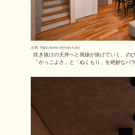
出典: https://www.shinsei-h.biz
吹き抜けの天井へと視線が抜けていく、のび
「かっこよさ」と「ぬくもり」を絶妙なバ