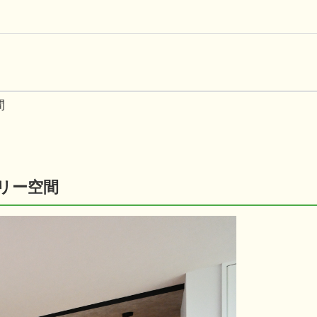
間
リー空間