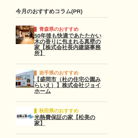
今月のおすすめコラム(PR)
青森県のおすすめ
50年後も快適であたたかい
木の香りに包まれる真壁の
家【株式会社長内建築事務
所】
岩手県のおすすめ
【盛岡市（杜の住宅公園み
らいえ）】株式会社ジョイ
ホーム
秋田県のおすすめ
光熱費保証の家【松美の
家】