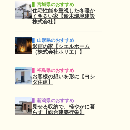
宮城県のおすすめ
住宅性能を重視した冬暖か
く明るい家【鈴木環境建設
株式会社】
山形県のおすすめ
影画の家【シエルホーム
（株式会社ホリエ）】
福島県のおすすめ
お客様の想いを形に【ヨシ
ダ住建】
新潟県のおすすめ
見せる収納で、軽やかに暮
らす【総合建築行栄】