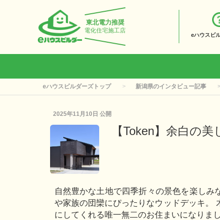
東北電力推奨
電化住宅施工店
eハウスビ
eハウスビルダーズトップ
新潟県のインタビュー記事
2025年11月10日
公開
【Token】余白の
自然豊かな土地で四季折々の景色を楽しみ
や家族の団欒にぴったりなウッドデッキ。 
にしてくれる唯一無二のお住まいになりま