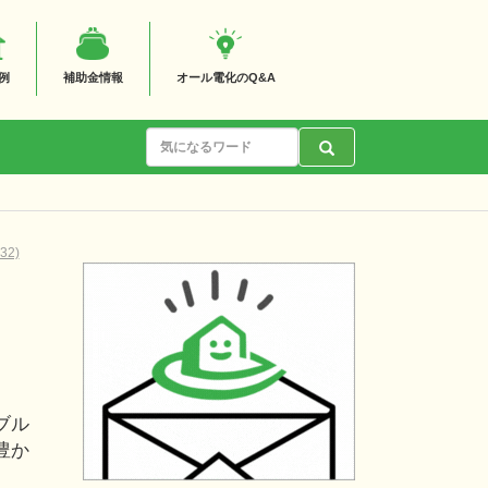
例
補助金情報
オール電化のQ&A
2)
ブル
豊か