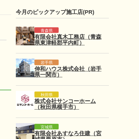
今月のピックアップ施工店(PR)
青森県
有限会社真木工務店（青森
県東津軽郡平内町）
岩手県
伸和ハウス株式会社（岩手
県一関市）
秋田県
株式会社サンコーホーム
（秋田県横手市）
宮城県
有限会社あすなろ住建（宮