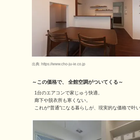
出典: https://www.cho-ju-ie.co.jp
～この価格で、 全館空調がついてくる～
1台のエアコンで家じゅう快適。
廊下や脱衣所も寒くない。
これが“普通”になる暮らしが、現実的な価格で叶