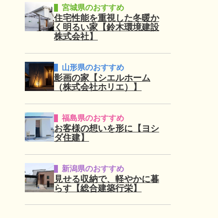
宮城県のおすすめ
住宅性能を重視した冬暖か
く明るい家【鈴木環境建設
株式会社】
山形県のおすすめ
影画の家【シエルホーム
（株式会社ホリエ）】
福島県のおすすめ
お客様の想いを形に【ヨシ
ダ住建】
新潟県のおすすめ
見せる収納で、軽やかに暮
らす【総合建築行栄】