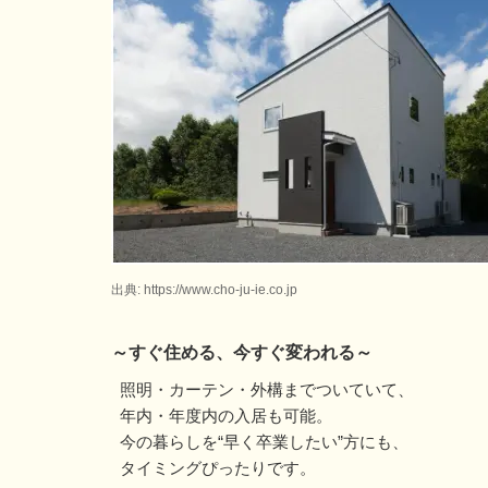
出典: https://www.cho-ju-ie.co.jp
～すぐ住める、今すぐ変われる～
照明・カーテン・外構までついていて、
年内・年度内の入居も可能。
今の暮らしを“早く卒業したい”方にも、
タイミングぴったりです。