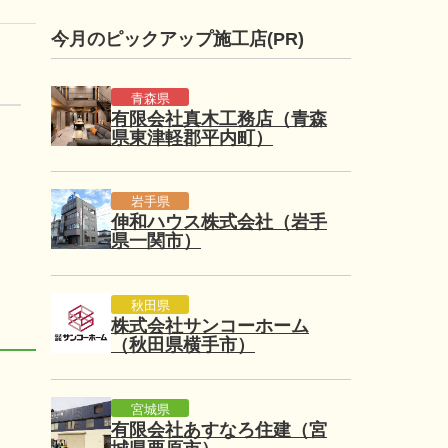
今月のピックアップ施工店(PR)
青森県
有限会社真木工務店（青森
県東津軽郡平内町）
岩手県
伸和ハウス株式会社（岩手
県一関市）
秋田県
株式会社サンコーホーム
（秋田県横手市）
宮城県
有限会社あすなろ住建（宮