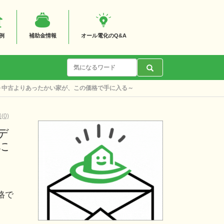
例
補助金情報
オール電化のQ&A
販売会」～中古よりあったかい家が、この価格で手に入る～
0)
モデ
に
格で