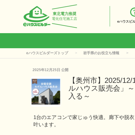
東北電力推奨
電化住宅施工店
eハウスビ
eハウスビルダーズトップ
岩手県のお役立ち情報
2025年12月25日
公開
【奥州市】2025/12
ルハウス販売会」
入る～
1台のエアコンで家じゅう快適。廊下や脱衣
叶います。