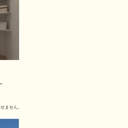
～
逃せません。