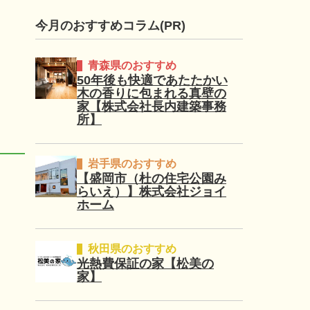
今月のおすすめコラム(PR)
青森県のおすすめ
50年後も快適であたたかい
木の香りに包まれる真壁の
家【株式会社長内建築事務
所】
岩手県のおすすめ
【盛岡市（杜の住宅公園み
らいえ）】株式会社ジョイ
ホーム
秋田県のおすすめ
光熱費保証の家【松美の
家】