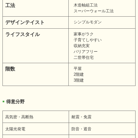
工法
木造軸組工法
スーパーウォール工法
デザインテイスト
シンプルモダン
ライフスタイル
家事がラク
子育てしやすい
収納充実
バリアフリー
二世帯住宅
階数
平屋
2階建
3階建
得意分野
■
高気密・高断熱
耐震・免震
太陽光発電
防音・遮音