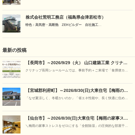
地元の会社だから可能な、会津の風土を考慮した施工と自社大工なら
ではの柔軟な対応で、住む方にも家計にも優しい「心地よい住まい」
をご提案いたします。
株式会社荒明工務店（福島県会津若松市）
特色：高気密・高断熱 ZEHビルダー 自社施工
当社は、お客様第一をモットーに自社スタッフによる設計・施工でお
仕事をさせていただいております。どんなに細かいことでもお客様目
線で対応いたします！
最新の投稿
【長岡市】～2026/9/29（火） 山口建築工業 クリナッ
プ長岡ショールーム予約来場キャンペーン
クリナップ長岡ショールームでは、事前予約＋ご来場で「食撰便カタ
ログ」から選べるギフトをプレゼント。
【宮城郡利府町】～2026/8/30(日)大東住宅【梅雨の特
別企画】30年先も強さと快適さが続く理由を「見て、
「なぜ夏涼しく、冬暖かいのか」「省エネ性能や、長く快適に住める
触れて、学ぶ」―“呼吸する家”の構造体感フェア開催
家の違いはどこにあるのか」写真やカタログだけでは伝わりにくい住
まいの本当の性能を、実際のモデルハウスの心地よさと、本物の構造
模型をとおして、分かりやすくご案内いたします。
【仙台市】～2026/8/30(日)大東住宅【梅雨の家事スト
レスをゼロに】「朝にはカラッと、ニオイもな
＼梅雨の家事ストレスをゼロにする「全館除湿」の圧倒的な部屋干し
し！」“呼吸する家＋全館除湿”の部屋干し＆宿泊体感
力と空気感の体感会／