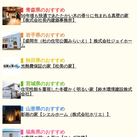
青森県のおすすめ
50年後も快適であたたかい木の香りに包まれる真壁の家
【株式会社長内建築事務所】
岩手県のおすすめ
【盛岡市（杜の住宅公園みらいえ）】株式会社ジョイホー
ム
秋田県のおすすめ
光熱費保証の家【松美の家】
宮城県のおすすめ
住宅性能を重視した冬暖かく明るい家【鈴木環境建設株式
会社】
山形県のおすすめ
影画の家【シエルホーム（株式会社ホリエ）】
福島県のおすすめ