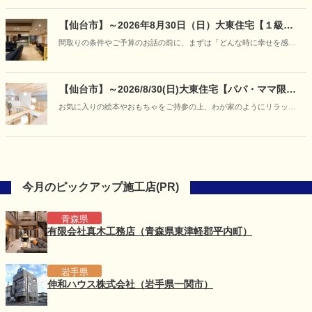
フェア開催
【仙台市】～2026年8月30日（日）大東住宅【１級建
築士と紡ぐ家づくり】「あなただけの『美しい日常』
間取りの条件やご予算のお話の前に、まずは「どんな時に幸せを感じ
に出会う、特別な対話相談会」開催
るか」「どんな空間でくつろぎたいか」といった、お客様の等身大の
想いをお聞かせください。
【仙台市】～2026/8/30(日)大東住宅【パパ・ママ限
定】キッズデザイン賞受賞の住まいを貸し切り体験
お気に入りの絵本やおもちゃをご持参の上、わが家のようにリラック
♪「赤ちゃんと過ごす夏の快適お部屋づくり体験会」を
スして「爽やかに過ごせるお家」をご体感ください。
開催
今月のピックアップ施工店(PR)
青森県
有限会社真木工務店（青森県東津軽郡平内町）
岩手県
伸和ハウス株式会社（岩手県一関市）