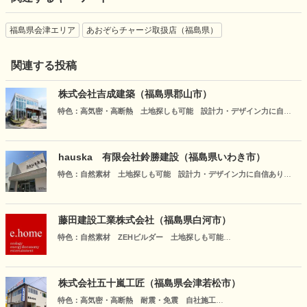
福島県会津エリア
あおぞらチャージ取扱店（福島県）
関連する投稿
株式会社吉成建築（福島県郡山市）
特色：高気密・高断熱 土地探しも可能 設計力・デザイン力に自信
あり
私たちは人と人との縁を大切にします。地元工務店にしかできない使
命。全ての出会いに感謝し、企業としての責任を果たし、皆様に信頼
hauska 有限会社鈴勝建設（福島県いわき市）
され愛される企業であり続けるよう、精進してまいります。
特色：自然素材 土地探しも可能 設計力・デザイン力に自信あり
上質なインテリアと天然素材に包まれた住まい。想像を超える空間提
案で，心豊かな暮らしを実現します。インテリアショップとともに創
る家づくりだからこそ叶う，美しさと機能性を兼ね備えた住空間。３
藤田建設工業株式会社（福島県白河市）
０年後も変わらない快適さと愛着を育む，本物志向の住まいをご提案
特色：自然素材 ZEHビルダー 土地探しも可能
します。
土地探しや間取り、資金のわからないこと...お気軽にご相談ください。
白河市、郡山市、伊達市の各営業所にモデルハウスが常設。ご来場お
待ちしております。
株式会社五十嵐工匠（福島県会津若松市）
特色：高気密・高断熱 耐震・免震 自社施工