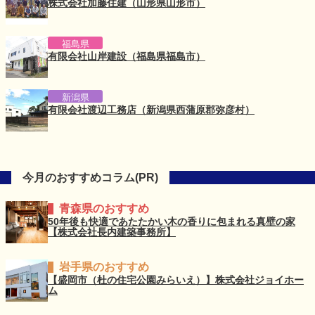
株式会社加藤住建（山形県山形市）
福島県
有限会社山岸建設（福島県福島市）
新潟県
有限会社渡辺工務店（新潟県西蒲原郡弥彦村）
今月のおすすめコラム(PR)
青森県のおすすめ
50年後も快適であたたかい木の香りに包まれる真壁の家
【株式会社長内建築事務所】
岩手県のおすすめ
【盛岡市（杜の住宅公園みらいえ）】株式会社ジョイホー
ム