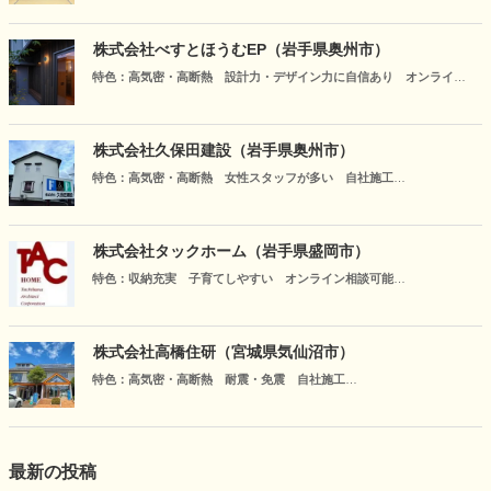
様方に必要とされる企業をめざして精進してまいります。今後とも、
心よりご支援、ご指導を賜りますようお願い申し上げます。【代表取
株式会社べすとほうむEP（岩手県奥州市）
締役 伊藤 晴友】
特色：高気密・高断熱 設計力・デザイン力に自信あり オンライン
相談可能
新築住宅|性能向上リノベーション|高気密高断熱 『Ecology&Picture
LIFE』～暮らしの中に自然を描写する～ 岩手の住宅の最適解を追い
株式会社久保田建設（岩手県奥州市）
求め、心身ともに満たされる毎日を過ごせる。『仲良し家族をつくる
特色：高気密・高断熱 女性スタッフが多い 自社施工
家』を提供する事に生きがいを感じている岩手県奥州市の工務店で
長期快適住宅「FPの家」を主軸に、新築及びリフォーム工事を行って
す。
おります。小さな工務店ではありますが、当社を選んでくださったお
客様の暮らしにずっと寄り添っていきたいというのが私たちの思いで
株式会社タックホーム（岩手県盛岡市）
す。
特色：収納充実 子育てしやすい オンライン相談可能
全室パネルヒーターのお家がお客さまの口コミで広まり、実績100棟以
上！本州で一番寒い盛岡の冬を安心して過ごす事が出来ます。ヒート
ポンプ温水パネルのお得な光熱費で、安心して子育て出来る家作りを
株式会社高橋住研（宮城県気仙沼市）
応援します。
特色：高気密・高断熱 耐震・免震 自社施工
冬暖かく夏涼しい快適な家が造れないか。一生涯安心して暮らせる家
が造れないか。私達は性能・樹の家・アフターフォローにとことん拘
っています。お施主様にとって快適で健やかな、愛着がわく住まいを
ご提供します。
最新の投稿