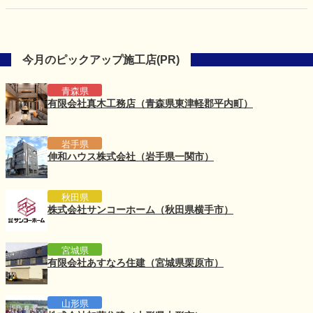
開催
今月のピックアップ施工店(PR)
青森県
有限会社真木工務店（青森県東津軽郡平内町）
岩手県
伸和ハウス株式会社（岩手県一関市）
秋田県
株式会社サンコーホーム（秋田県横手市）
宮城県
有限会社あすなろ住建（宮城県栗原市）
山形県