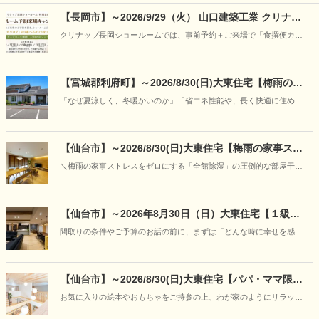
【長岡市】～2026/9/29（火） 山口建築工業 クリナッ
プ長岡ショールーム予約来場キャンペーン
クリナップ長岡ショールームでは、事前予約＋ご来場で「食撰便カタ
ログ」から選べるギフトをプレゼント。
【宮城郡利府町】～2026/8/30(日)大東住宅【梅雨の特
別企画】30年先も強さと快適さが続く理由を「見て、
「なぜ夏涼しく、冬暖かいのか」「省エネ性能や、長く快適に住める
触れて、学ぶ」―“呼吸する家”の構造体感フェア開催
家の違いはどこにあるのか」写真やカタログだけでは伝わりにくい住
まいの本当の性能を、実際のモデルハウスの心地よさと、本物の構造
模型をとおして、分かりやすくご案内いたします。
【仙台市】～2026/8/30(日)大東住宅【梅雨の家事スト
レスをゼロに】「朝にはカラッと、ニオイもな
＼梅雨の家事ストレスをゼロにする「全館除湿」の圧倒的な部屋干し
し！」“呼吸する家＋全館除湿”の部屋干し＆宿泊体感
力と空気感の体感会／
フェア開催
【仙台市】～2026年8月30日（日）大東住宅【１級建
築士と紡ぐ家づくり】「あなただけの『美しい日常』
間取りの条件やご予算のお話の前に、まずは「どんな時に幸せを感じ
に出会う、特別な対話相談会」開催
るか」「どんな空間でくつろぎたいか」といった、お客様の等身大の
想いをお聞かせください。
【仙台市】～2026/8/30(日)大東住宅【パパ・ママ限
定】キッズデザイン賞受賞の住まいを貸し切り体験
お気に入りの絵本やおもちゃをご持参の上、わが家のようにリラック
♪「赤ちゃんと過ごす夏の快適お部屋づくり体験会」を
スして「爽やかに過ごせるお家」をご体感ください。