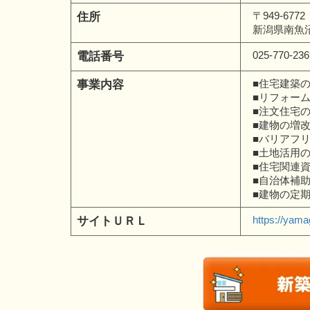
〒949-6772
住所
新潟県南魚沼
025-770-236
電話番号
■住宅建築
事業内容
■リフォー
■注文住宅
■建物の増
■バリアフ
■土地活用
■住宅関連
■自治体補
■建物の定
https://yama
サイトＵＲＬ