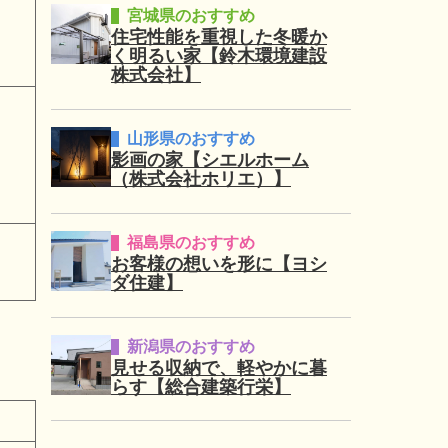
宮城県のおすすめ
住宅性能を重視した冬暖か
く明るい家【鈴木環境建設
株式会社】
山形県のおすすめ
影画の家【シエルホーム
（株式会社ホリエ）】
福島県のおすすめ
お客様の想いを形に【ヨシ
ダ住建】
新潟県のおすすめ
見せる収納で、軽やかに暮
らす【総合建築行栄】