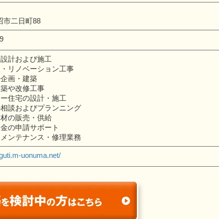
市二日町88
9
の設計および施工
ム・リノベーション工事
の企画・建築
改築や改修工事
リー住宅の設計・施工
の相談およびプランニング
資材の販売・供給
助金の申請サポート
期メンテナンス・修理業務
guti.m-uonuma.net/