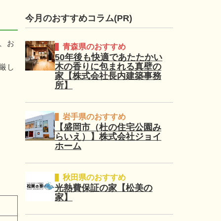
今月のおすすめコラム(PR)
、お
青森県のおすすめ
50年後も快適であたたかい
木の香りに包まれる真壁の
厳し
家【株式会社長内建築事務
所】
岩手県のおすすめ
【盛岡市（杜の住宅公園み
らいえ）】株式会社ジョイ
ホーム
秋田県のおすすめ
光熱費保証の家【松美の
家】