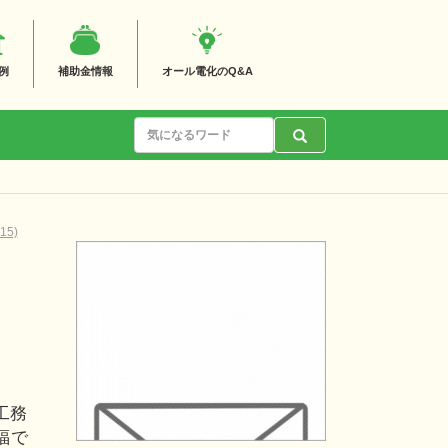
例
補助金情報
オール電化のQ&A
5)
工務
福で