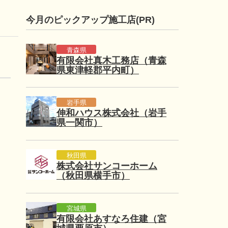
今月のピックアップ施工店(PR)
青森県
有限会社真木工務店（青森
県東津軽郡平内町）
岩手県
伸和ハウス株式会社（岩手
県一関市）
秋田県
株式会社サンコーホーム
（秋田県横手市）
宮城県
有限会社あすなろ住建（宮