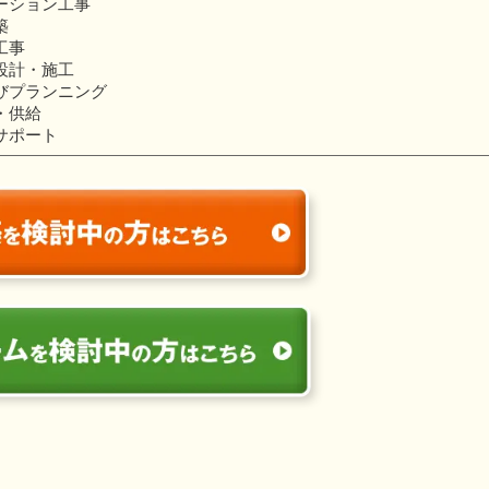
ーション工事
築
工事
設計・施工
びプランニング
・供給
サポート