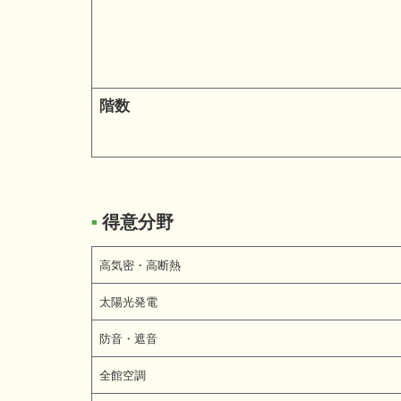
階数
得意分野
■
高気密・高断熱
太陽光発電
防音・遮音
全館空調