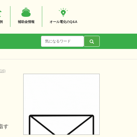
例
補助金情報
オール電化のQ&A
6)
指す