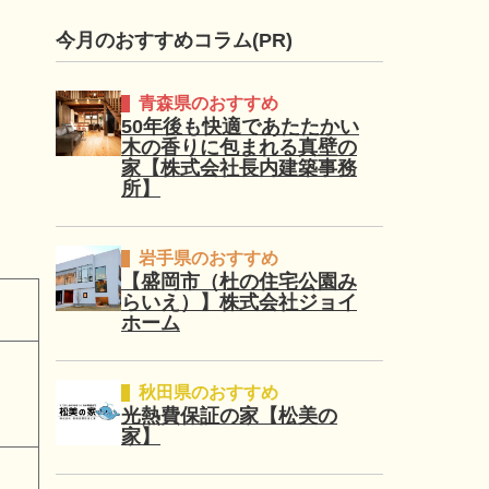
今月のおすすめコラム(PR)
青森県のおすすめ
50年後も快適であたたかい
木の香りに包まれる真壁の
家【株式会社長内建築事務
所】
岩手県のおすすめ
【盛岡市（杜の住宅公園み
らいえ）】株式会社ジョイ
ホーム
秋田県のおすすめ
光熱費保証の家【松美の
家】