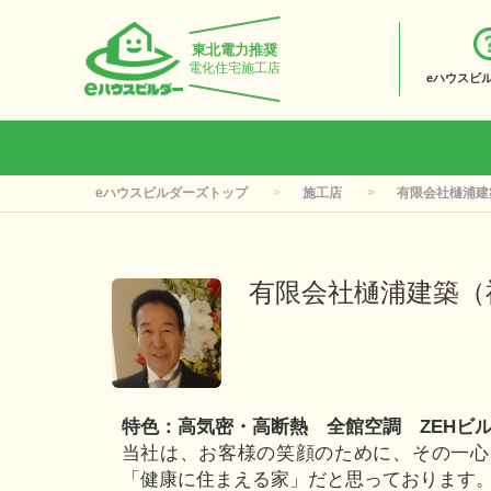
東北電力推奨
電化住宅施工店
eハウスビ
eハウスビルダーズトップ
施工店
有限会社樋浦建
有限会社樋浦建築（
特色：高気密・高断熱 全館空調 ZEHビ
当社は、お客様の笑顔のために、その一心
「健康に住まえる家」だと思っております