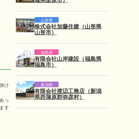
城県栗原市）
山形県
株式会社加藤住建（山形県
山形市）
福島県
有限会社山岸建設（福島県
福島市）
新潟県
掛け
有限会社渡辺工務店（新潟
県西蒲原郡弥彦村）
あっ
ます