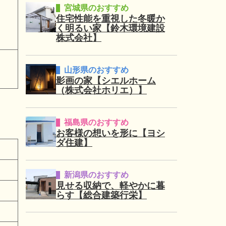
宮城県のおすすめ
住宅性能を重視した冬暖か
く明るい家【鈴木環境建設
株式会社】
山形県のおすすめ
影画の家【シエルホーム
（株式会社ホリエ）】
福島県のおすすめ
お客様の想いを形に【ヨシ
ダ住建】
新潟県のおすすめ
見せる収納で、軽やかに暮
らす【総合建築行栄】