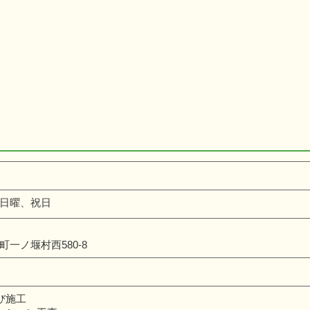
日曜、祝日
一ノ堰村西580-8
び施工