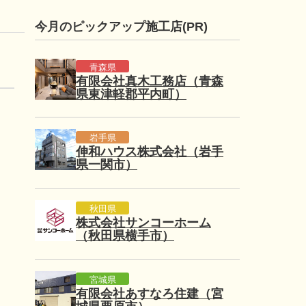
今月のピックアップ施工店(PR)
青森県
有限会社真木工務店（青森
県東津軽郡平内町）
岩手県
伸和ハウス株式会社（岩手
県一関市）
秋田県
株式会社サンコーホーム
（秋田県横手市）
宮城県
有限会社あすなろ住建（宮