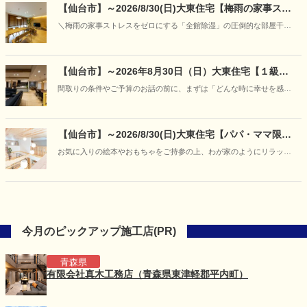
模型をとおして、分かりやすくご案内いたします。
【仙台市】～2026/8/30(日)大東住宅【梅雨の家事スト
レスをゼロに】「朝にはカラッと、ニオイもな
＼梅雨の家事ストレスをゼロにする「全館除湿」の圧倒的な部屋干し
し！」“呼吸する家＋全館除湿”の部屋干し＆宿泊体感
力と空気感の体感会／
フェア開催
【仙台市】～2026年8月30日（日）大東住宅【１級建
築士と紡ぐ家づくり】「あなただけの『美しい日常』
間取りの条件やご予算のお話の前に、まずは「どんな時に幸せを感じ
に出会う、特別な対話相談会」開催
るか」「どんな空間でくつろぎたいか」といった、お客様の等身大の
想いをお聞かせください。
【仙台市】～2026/8/30(日)大東住宅【パパ・ママ限
定】キッズデザイン賞受賞の住まいを貸し切り体験
お気に入りの絵本やおもちゃをご持参の上、わが家のようにリラック
♪「赤ちゃんと過ごす夏の快適お部屋づくり体験会」を
スして「爽やかに過ごせるお家」をご体感ください。
開催
今月のピックアップ施工店(PR)
青森県
有限会社真木工務店（青森県東津軽郡平内町）