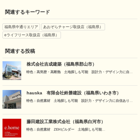
関連するキーワード
福島県中通りエリア
あおぞらチャージ取扱店（福島県）
eライフリース取扱店（福島県）
関連する投稿
株式会社吉成建築（福島県郡山市）
特色：高気密・高断熱 土地探しも可能 設計力・デザイン力に自信
あり
私たちは人と人との縁を大切にします。地元工務店にしかできない使
命。全ての出会いに感謝し、企業としての責任を果たし、皆様に信頼
hauska 有限会社鈴勝建設（福島県いわき市）
され愛される企業であり続けるよう、精進してまいります。
特色：自然素材 土地探しも可能 設計力・デザイン力に自信あり
上質なインテリアと天然素材に包まれた住まい。想像を超える空間提
案で，心豊かな暮らしを実現します。インテリアショップとともに創
る家づくりだからこそ叶う，美しさと機能性を兼ね備えた住空間。３
藤田建設工業株式会社（福島県白河市）
０年後も変わらない快適さと愛着を育む，本物志向の住まいをご提案
特色：自然素材 ZEHビルダー 土地探しも可能
します。
土地探しや間取り、資金のわからないこと...お気軽にご相談ください。