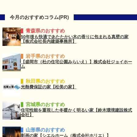
今月のおすすめコラム(PR)
青森県のおすすめ
50年後も快適であたたかい木の香りに包まれる真壁の家
【株式会社長内建築事務所】
岩手県のおすすめ
【盛岡市（杜の住宅公園みらいえ）】株式会社ジョイホー
ム
秋田県のおすすめ
光熱費保証の家【松美の家】
宮城県のおすすめ
住宅性能を重視した冬暖かく明るい家【鈴木環境建設株式
会社】
山形県のおすすめ
影画の家【シエルホーム（株式会社ホリエ）】