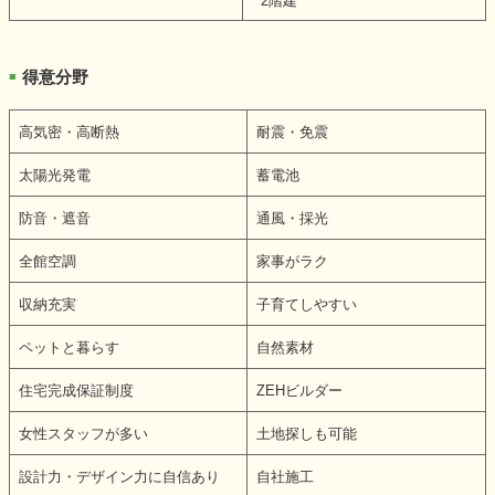
2階建
得意分野
■
高気密・高断熱
耐震・免震
太陽光発電
蓄電池
防音・遮音
通風・採光
全館空調
家事がラク
収納充実
子育てしやすい
ペットと暮らす
自然素材
住宅完成保証制度
ZEHビルダー
女性スタッフが多い
土地探しも可能
設計力・デザイン力に自信あり
自社施工