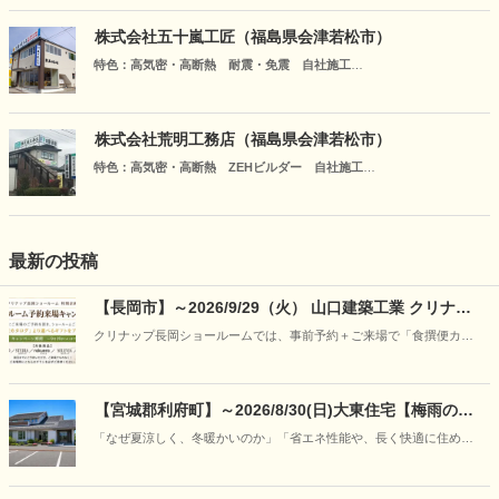
白河市、郡山市、伊達市の各営業所にモデルハウスが常設。ご来場お
待ちしております。
株式会社五十嵐工匠（福島県会津若松市）
特色：高気密・高断熱 耐震・免震 自社施工
地元の会社だから可能な、会津の風土を考慮した施工と自社大工なら
ではの柔軟な対応で、住む方にも家計にも優しい「心地よい住まい」
をご提案いたします。
株式会社荒明工務店（福島県会津若松市）
特色：高気密・高断熱 ZEHビルダー 自社施工
当社は、お客様第一をモットーに自社スタッフによる設計・施工でお
仕事をさせていただいております。どんなに細かいことでもお客様目
線で対応いたします！
最新の投稿
【長岡市】～2026/9/29（火） 山口建築工業 クリナッ
プ長岡ショールーム予約来場キャンペーン
クリナップ長岡ショールームでは、事前予約＋ご来場で「食撰便カタ
ログ」から選べるギフトをプレゼント。
【宮城郡利府町】～2026/8/30(日)大東住宅【梅雨の特
別企画】30年先も強さと快適さが続く理由を「見て、
「なぜ夏涼しく、冬暖かいのか」「省エネ性能や、長く快適に住める
触れて、学ぶ」―“呼吸する家”の構造体感フェア開催
家の違いはどこにあるのか」写真やカタログだけでは伝わりにくい住
まいの本当の性能を、実際のモデルハウスの心地よさと、本物の構造