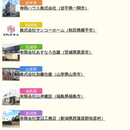
岩手県
伸和ハウス株式会社（岩手県一関市）
秋田県
株式会社サンコーホーム（秋田県横手市）
宮城県
有限会社あすなろ住建（宮城県栗原市）
山形県
株式会社加藤住建（山形県山形市）
福島県
有限会社山岸建設（福島県福島市）
新潟県
有限会社渡辺工務店（新潟県西蒲原郡弥彦村）