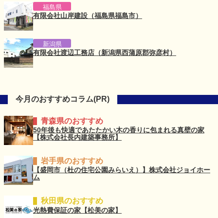
福島県
有限会社山岸建設（福島県福島市）
新潟県
有限会社渡辺工務店（新潟県西蒲原郡弥彦村）
今月のおすすめコラム(PR)
青森県のおすすめ
50年後も快適であたたかい木の香りに包まれる真壁の家
【株式会社長内建築事務所】
岩手県のおすすめ
【盛岡市（杜の住宅公園みらいえ）】株式会社ジョイホー
ム
秋田県のおすすめ
光熱費保証の家【松美の家】