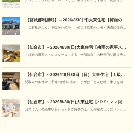
クリナップ長岡ショールームでは、事前予約＋ご来場で「食撰便カタ
ログ」から選べるギフトをプレゼント。
【宮城郡利府町】～2026/8/30(日)大東住宅【梅雨の特
別企画】30年先も強さと快適さが続く理由を「見て、
「なぜ夏涼しく、冬暖かいのか」「省エネ性能や、長く快適に住める
触れて、学ぶ」―“呼吸する家”の構造体感フェア開催
家の違いはどこにあるのか」写真やカタログだけでは伝わりにくい住
まいの本当の性能を、実際のモデルハウスの心地よさと、本物の構造
模型をとおして、分かりやすくご案内いたします。
【仙台市】～2026/8/30(日)大東住宅【梅雨の家事スト
レスをゼロに】「朝にはカラッと、ニオイもな
＼梅雨の家事ストレスをゼロにする「全館除湿」の圧倒的な部屋干し
し！」“呼吸する家＋全館除湿”の部屋干し＆宿泊体感
力と空気感の体感会／
フェア開催
【仙台市】～2026年8月30日（日）大東住宅【１級建
築士と紡ぐ家づくり】「あなただけの『美しい日常』
間取りの条件やご予算のお話の前に、まずは「どんな時に幸せを感じ
に出会う、特別な対話相談会」開催
るか」「どんな空間でくつろぎたいか」といった、お客様の等身大の
想いをお聞かせください。
【仙台市】～2026/8/30(日)大東住宅【パパ・ママ限
定】キッズデザイン賞受賞の住まいを貸し切り体験
お気に入りの絵本やおもちゃをご持参の上、わが家のようにリラック
♪「赤ちゃんと過ごす夏の快適お部屋づくり体験会」を
スして「爽やかに過ごせるお家」をご体感ください。
開催