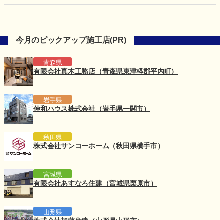
今月のピックアップ施工店(PR)
青森県
有限会社真木工務店（青森県東津軽郡平内町）
岩手県
伸和ハウス株式会社（岩手県一関市）
秋田県
株式会社サンコーホーム（秋田県横手市）
宮城県
有限会社あすなろ住建（宮城県栗原市）
山形県