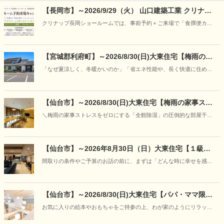
【長岡市】～2026/9/29（火） 山口建築工業 クリナッ
プ長岡ショールーム予約来場キャンペーン
クリナップ長岡ショールームでは、事前予約＋ご来場で「食撰便カタ
ログ」から選べるギフトをプレゼント。
【宮城郡利府町】～2026/8/30(日)大東住宅【梅雨の特
別企画】30年先も強さと快適さが続く理由を「見て、
「なぜ夏涼しく、冬暖かいのか」「省エネ性能や、長く快適に住める
触れて、学ぶ」―“呼吸する家”の構造体感フェア開催
家の違いはどこにあるのか」写真やカタログだけでは伝わりにくい住
まいの本当の性能を、実際のモデルハウスの心地よさと、本物の構造
模型をとおして、分かりやすくご案内いたします。
【仙台市】～2026/8/30(日)大東住宅【梅雨の家事スト
レスをゼロに】「朝にはカラッと、ニオイもな
＼梅雨の家事ストレスをゼロにする「全館除湿」の圧倒的な部屋干し
し！」“呼吸する家＋全館除湿”の部屋干し＆宿泊体感
力と空気感の体感会／
フェア開催
【仙台市】～2026年8月30日（日）大東住宅【１級建
築士と紡ぐ家づくり】「あなただけの『美しい日常』
間取りの条件やご予算のお話の前に、まずは「どんな時に幸せを感じ
に出会う、特別な対話相談会」開催
るか」「どんな空間でくつろぎたいか」といった、お客様の等身大の
想いをお聞かせください。
【仙台市】～2026/8/30(日)大東住宅【パパ・ママ限
定】キッズデザイン賞受賞の住まいを貸し切り体験
お気に入りの絵本やおもちゃをご持参の上、わが家のようにリラック
♪「赤ちゃんと過ごす夏の快適お部屋づくり体験会」を
スして「爽やかに過ごせるお家」をご体感ください。
開催