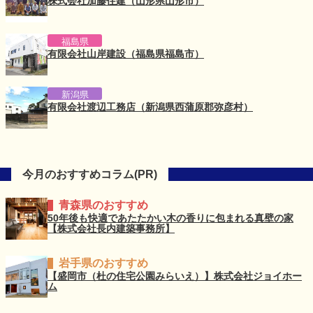
株式会社加藤住建（山形県山形市）
福島県
有限会社山岸建設（福島県福島市）
新潟県
有限会社渡辺工務店（新潟県西蒲原郡弥彦村）
今月のおすすめコラム(PR)
青森県のおすすめ
50年後も快適であたたかい木の香りに包まれる真壁の家
【株式会社長内建築事務所】
岩手県のおすすめ
【盛岡市（杜の住宅公園みらいえ）】株式会社ジョイホー
ム