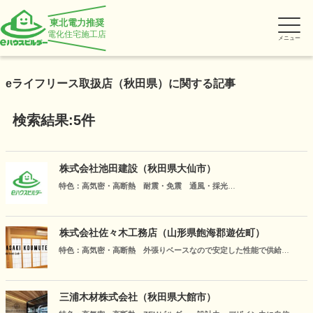
東北電力推奨
電化住宅施工店
メニュー
eライフリース取扱店（秋田県）に関する記事
検索結果:5件
株式会社池田建設（秋田県大仙市）
特色：高気密・高断熱 耐震・免震 通風・採光
業界トップクラスの性能を誇る「ジョイ・コス住宅システム」は、オ
ール電化との相性が抜群に良く「暖かくて光熱費が少ない家」と好評
を頂いております。これからも性能の高い、快適な健康住宅を提供し
株式会社佐々木工務店（山形県飽海郡遊佐町）
てまいります。
特色：高気密・高断熱 外張りベースなので安定した性能で供給
ライフスタイルに応じた完全自由設計！より少ないエネルギーで過ご
せる安心で快適な住宅造りを心がけている工務店です。性能数値のみ
にこだわらず費用対効果を考慮し、バランスがとれたご提案をさせて
三浦木材株式会社（秋田県大館市）
いただきます。