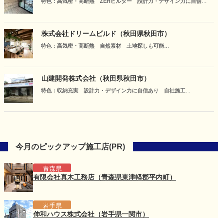
特色：高気密・高断熱 ZEHビルダー 設計力・デザイン力に自信あ
り
我々の使命は、建てる前（出会い）から建て終わった後の未来までを
見据えて、お住まいのご提案をすることです。一家族ごとに、一人ひ
株式会社ドリームビルド（秋田県秋田市）
とりの状況に合った家づくりを提案し、夢を現実のものとしていくこ
特色：高気密・高断熱 自然素材 土地探しも可能
とです。
ドリームビルドは出来るだけ自然素材でつくる秋田の木の家をつくっ
ています。地元のアーキテクトビルダーとして、お客様にとって最良
な家のかたちを一つ一つ真剣に考えご提供しております。
山建開発株式会社（秋田県秋田市）
特色：収納充実 設計力・デザイン力に自信あり 自社施工
一級建築事務所の山建開発は標準仕様で耐震・高耐久構造の建物を建
築、更に高気密・高断熱を兼ね備えた家づくりを行っております。一
棟一棟に心を込めて、夢の家づくりを全力サポートしてまいります。
今月のピックアップ施工店(PR)
青森県
有限会社真木工務店（青森県東津軽郡平内町）
岩手県
伸和ハウス株式会社（岩手県一関市）