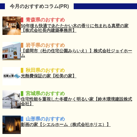
今月のおすすめコラム(PR)
青森県のおすすめ
50年後も快適であたたかい木の香りに包まれる真壁の家
【株式会社長内建築事務所】
岩手県のおすすめ
【盛岡市（杜の住宅公園みらいえ）】株式会社ジョイホー
ム
秋田県のおすすめ
光熱費保証の家【松美の家】
宮城県のおすすめ
住宅性能を重視した冬暖かく明るい家【鈴木環境建設株式
会社】
山形県のおすすめ
影画の家【シエルホーム（株式会社ホリエ）】