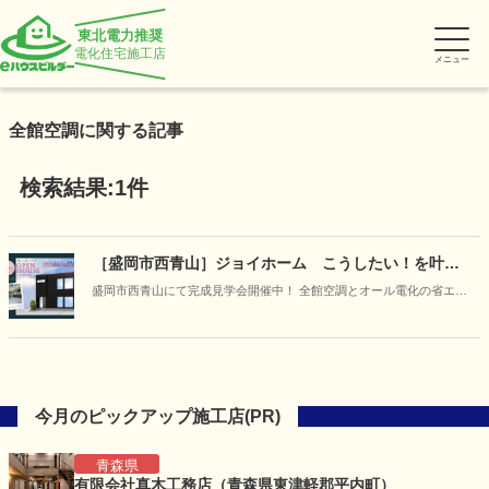
東北電力推奨
電化住宅施工店
メニュー
全館空調に関する記事
検索結果:1件
［盛岡市西青山］ジョイホーム こうしたい！を叶え
た家～開放感×収納力×自由設計～予約制完成見学会
盛岡市西青山にて完成見学会開催中！ 全館空調とオール電化の省エネ
住宅をご体感ください。
今月のピックアップ施工店(PR)
青森県
有限会社真木工務店（青森県東津軽郡平内町）