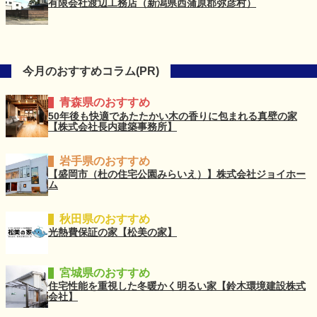
有限会社渡辺工務店（新潟県西蒲原郡弥彦村）
今月のおすすめコラム(PR)
青森県のおすすめ
50年後も快適であたたかい木の香りに包まれる真壁の家
【株式会社長内建築事務所】
岩手県のおすすめ
【盛岡市（杜の住宅公園みらいえ）】株式会社ジョイホー
ム
秋田県のおすすめ
光熱費保証の家【松美の家】
宮城県のおすすめ
住宅性能を重視した冬暖かく明るい家【鈴木環境建設株式
会社】