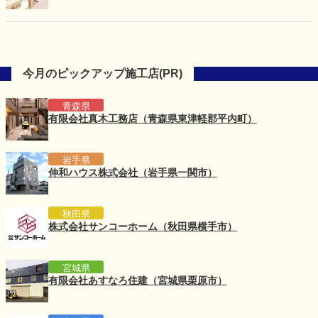
♪「赤ちゃんと過ごす夏の快適お部屋づくり体験会」を
スして「爽やかに過ごせるお家」をご体感ください。
開催
今月のピックアップ施工店(PR)
青森県
有限会社真木工務店（青森県東津軽郡平内町）
岩手県
伸和ハウス株式会社（岩手県一関市）
秋田県
株式会社サンコーホーム（秋田県横手市）
宮城県
有限会社あすなろ住建（宮城県栗原市）