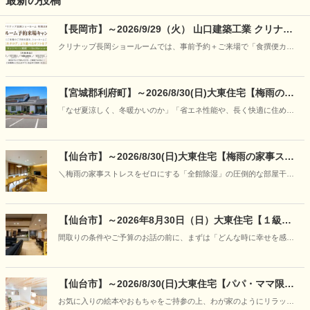
最新の投稿
【長岡市】～2026/9/29（火） 山口建築工業 クリナッ
プ長岡ショールーム予約来場キャンペーン
クリナップ長岡ショールームでは、事前予約＋ご来場で「食撰便カタ
ログ」から選べるギフトをプレゼント。
【宮城郡利府町】～2026/8/30(日)大東住宅【梅雨の特
別企画】30年先も強さと快適さが続く理由を「見て、
「なぜ夏涼しく、冬暖かいのか」「省エネ性能や、長く快適に住める
触れて、学ぶ」―“呼吸する家”の構造体感フェア開催
家の違いはどこにあるのか」写真やカタログだけでは伝わりにくい住
まいの本当の性能を、実際のモデルハウスの心地よさと、本物の構造
模型をとおして、分かりやすくご案内いたします。
【仙台市】～2026/8/30(日)大東住宅【梅雨の家事スト
レスをゼロに】「朝にはカラッと、ニオイもな
＼梅雨の家事ストレスをゼロにする「全館除湿」の圧倒的な部屋干し
し！」“呼吸する家＋全館除湿”の部屋干し＆宿泊体感
力と空気感の体感会／
フェア開催
【仙台市】～2026年8月30日（日）大東住宅【１級建
築士と紡ぐ家づくり】「あなただけの『美しい日常』
間取りの条件やご予算のお話の前に、まずは「どんな時に幸せを感じ
に出会う、特別な対話相談会」開催
るか」「どんな空間でくつろぎたいか」といった、お客様の等身大の
想いをお聞かせください。
【仙台市】～2026/8/30(日)大東住宅【パパ・ママ限
定】キッズデザイン賞受賞の住まいを貸し切り体験
お気に入りの絵本やおもちゃをご持参の上、わが家のようにリラック