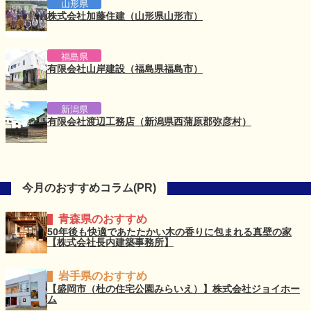
山形県
株式会社加藤住建（山形県山形市）
福島県
有限会社山岸建設（福島県福島市）
新潟県
有限会社渡辺工務店（新潟県西蒲原郡弥彦村）
今月のおすすめコラム(PR)
青森県のおすすめ
50年後も快適であたたかい木の香りに包まれる真壁の家
【株式会社長内建築事務所】
岩手県のおすすめ
【盛岡市（杜の住宅公園みらいえ）】株式会社ジョイホー
ム