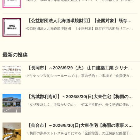
月14日時点）
【公益財団法人北海道環境財団】【全国対象】既存住
宅の断熱リフォーム支援事業
公益財団法人北海道環境財団「【全国対象】既存住宅の断熱リフォー
ム支援事業」の情報です（2026年4月30日時点）。
最新の投稿
【長岡市】～2026/9/29（火） 山口建築工業 クリナッ
プ長岡ショールーム予約来場キャンペーン
クリナップ長岡ショールームでは、事前予約＋ご来場で「食撰便カタ
ログ」から選べるギフトをプレゼント。
【宮城郡利府町】～2026/8/30(日)大東住宅【梅雨の特
別企画】30年先も強さと快適さが続く理由を「見て、
「なぜ夏涼しく、冬暖かいのか」「省エネ性能や、長く快適に住める
触れて、学ぶ」―“呼吸する家”の構造体感フェア開催
家の違いはどこにあるのか」写真やカタログだけでは伝わりにくい住
まいの本当の性能を、実際のモデルハウスの心地よさと、本物の構造
模型をとおして、分かりやすくご案内いたします。
【仙台市】～2026/8/30(日)大東住宅【梅雨の家事スト
レスをゼロに】「朝にはカラッと、ニオイもな
＼梅雨の家事ストレスをゼロにする「全館除湿」の圧倒的な部屋干し
し！」“呼吸する家＋全館除湿”の部屋干し＆宿泊体感
力と空気感の体感会／