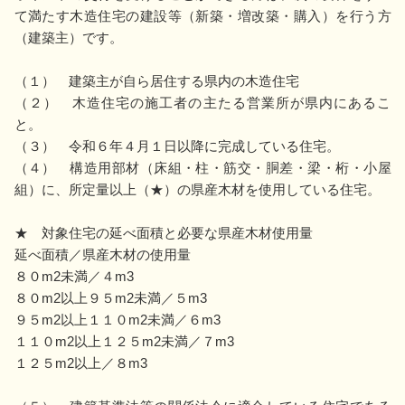
て満たす木造住宅の建設等（新築・増改築・購入）を行う方
（建築主）です。
（１） 建築主が自ら居住する県内の木造住宅
（２） 木造住宅の施工者の主たる営業所が県内にあるこ
と。
（３） 令和６年４月１日以降に完成している住宅。
（４） 構造用部材（床組・柱・筋交・胴差・梁・桁・小屋
組）に、所定量以上（★）の県産木材を使用している住宅。
★ 対象住宅の延べ面積と必要な県産木材使用量
延べ面積／県産木材の使用量
８０m2未満／４m3
８０m2以上９５m2未満／５m3
９５m2以上１１０m2未満／６m3
１１０m2以上１２５m2未満／７m3
１２５m2以上／８m3