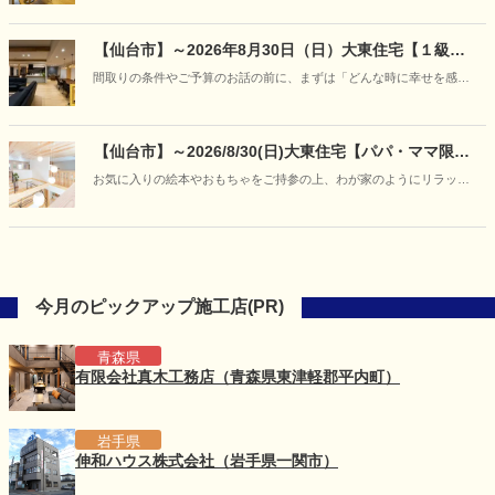
フェア開催
【仙台市】～2026年8月30日（日）大東住宅【１級建
築士と紡ぐ家づくり】「あなただけの『美しい日常』
間取りの条件やご予算のお話の前に、まずは「どんな時に幸せを感じ
に出会う、特別な対話相談会」開催
るか」「どんな空間でくつろぎたいか」といった、お客様の等身大の
想いをお聞かせください。
【仙台市】～2026/8/30(日)大東住宅【パパ・ママ限
定】キッズデザイン賞受賞の住まいを貸し切り体験
お気に入りの絵本やおもちゃをご持参の上、わが家のようにリラック
♪「赤ちゃんと過ごす夏の快適お部屋づくり体験会」を
スして「爽やかに過ごせるお家」をご体感ください。
開催
今月のピックアップ施工店(PR)
青森県
有限会社真木工務店（青森県東津軽郡平内町）
岩手県
伸和ハウス株式会社（岩手県一関市）