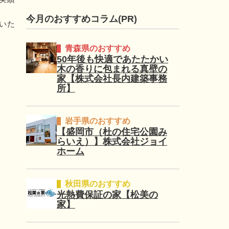
今月のおすすめコラム(PR)
いた
青森県のおすすめ
50年後も快適であたたかい
木の香りに包まれる真壁の
家【株式会社長内建築事務
所】
岩手県のおすすめ
【盛岡市（杜の住宅公園み
らいえ）】株式会社ジョイ
ホーム
秋田県のおすすめ
光熱費保証の家【松美の
家】