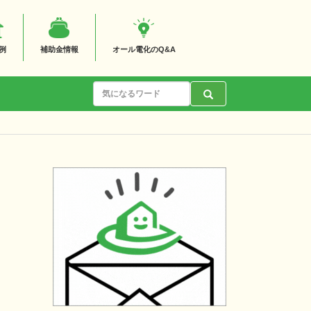
例
補助金情報
オール電化のQ&A