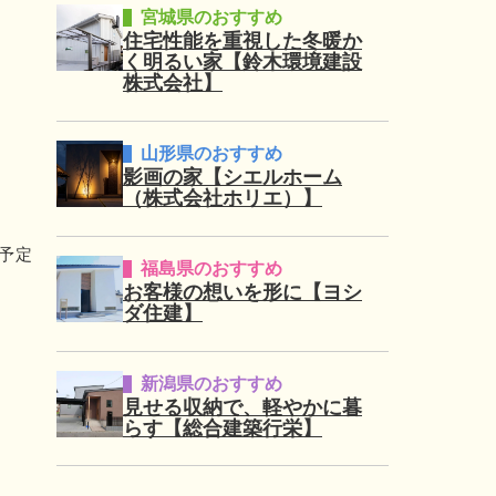
宮城県のおすすめ
住宅性能を重視した冬暖か
く明るい家【鈴木環境建設
株式会社】
山形県のおすすめ
影画の家【シエルホーム
（株式会社ホリエ）】
予定
福島県のおすすめ
お客様の想いを形に【ヨシ
ダ住建】
新潟県のおすすめ
見せる収納で、軽やかに暮
らす【総合建築行栄】