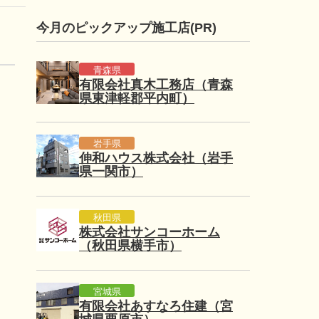
今月のピックアップ施工店(PR)
青森県
有限会社真木工務店（青森
県東津軽郡平内町）
岩手県
伸和ハウス株式会社（岩手
県一関市）
秋田県
株式会社サンコーホーム
（秋田県横手市）
宮城県
有限会社あすなろ住建（宮