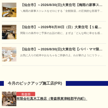
模型をとおして、分かりやすくご案内いたします。
【仙台市】～2026/8/30(日)大東住宅【梅雨の家事スト
レスをゼロに】「朝にはカラッと、ニオイもな
＼梅雨の家事ストレスをゼロにする「全館除湿」の圧倒的な部屋干し
し！」“呼吸する家＋全館除湿”の部屋干し＆宿泊体感
力と空気感の体感会／
フェア開催
【仙台市】～2026年8月30日（日）大東住宅【１級建
築士と紡ぐ家づくり】「あなただけの『美しい日常』
間取りの条件やご予算のお話の前に、まずは「どんな時に幸せを感じ
に出会う、特別な対話相談会」開催
るか」「どんな空間でくつろぎたいか」といった、お客様の等身大の
想いをお聞かせください。
【仙台市】～2026/8/30(日)大東住宅【パパ・ママ限
定】キッズデザイン賞受賞の住まいを貸し切り体験
お気に入りの絵本やおもちゃをご持参の上、わが家のようにリラック
♪「赤ちゃんと過ごす夏の快適お部屋づくり体験会」を
スして「爽やかに過ごせるお家」をご体感ください。
開催
今月のピックアップ施工店(PR)
青森県
有限会社真木工務店（青森県東津軽郡平内町）