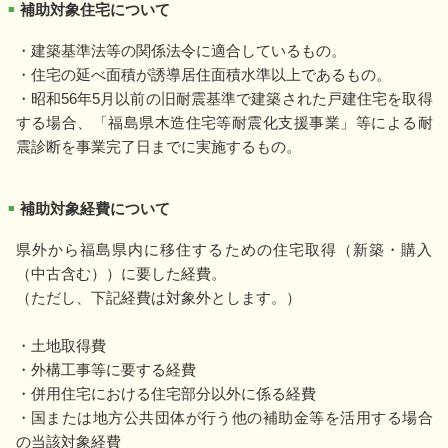
補助対象住宅について
■
・建築基準法等の関係法令に適合しているもの。
・住宅の延べ面積が誘導居住面積水準以上であるもの。
・昭和56年5月以前の旧耐震基準で建築された戸建住宅を取得
する場合、「福島県木造住宅等耐震化支援事業」等による耐
震診断を事業完了日までに実施するもの。
補助対象経費について
■
県外から福島県内に移住するための住宅取得（新築・購入
（中古含む））に要した経費。
（ただし、下記経費は対象外とします。）
・土地取得費
・外構工事等に要する経費
・併用住宅における住宅部分以外に係る経費
・国または地方公共団体が行う他の補助金等を活用する場合
の当該対象経費