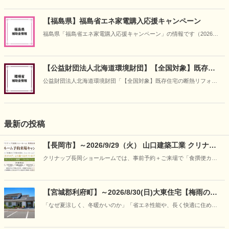
【福島県】福島省エネ家電購入応援キャンペーン
福島県「福島省エネ家電購入応援キャンペーン」の情報です（2026年5
月14日時点）
【公益財団法人北海道環境財団】【全国対象】既存住
宅の断熱リフォーム支援事業
公益財団法人北海道環境財団「【全国対象】既存住宅の断熱リフォー
ム支援事業」の情報です（2026年4月30日時点）。
最新の投稿
【長岡市】～2026/9/29（火） 山口建築工業 クリナッ
プ長岡ショールーム予約来場キャンペーン
クリナップ長岡ショールームでは、事前予約＋ご来場で「食撰便カタ
ログ」から選べるギフトをプレゼント。
【宮城郡利府町】～2026/8/30(日)大東住宅【梅雨の特
別企画】30年先も強さと快適さが続く理由を「見て、
「なぜ夏涼しく、冬暖かいのか」「省エネ性能や、長く快適に住める
触れて、学ぶ」―“呼吸する家”の構造体感フェア開催
家の違いはどこにあるのか」写真やカタログだけでは伝わりにくい住
まいの本当の性能を、実際のモデルハウスの心地よさと、本物の構造