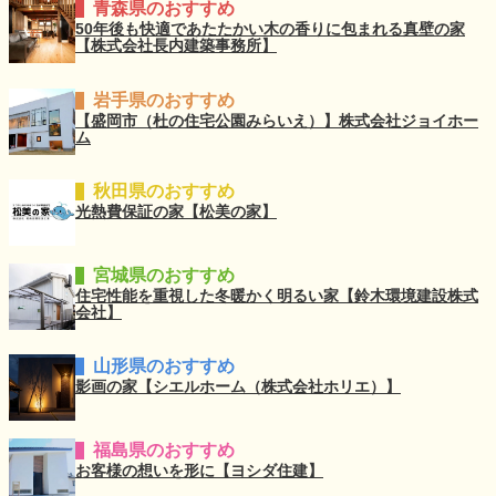
青森県のおすすめ
50年後も快適であたたかい木の香りに包まれる真壁の家
【株式会社長内建築事務所】
岩手県のおすすめ
【盛岡市（杜の住宅公園みらいえ）】株式会社ジョイホー
ム
秋田県のおすすめ
光熱費保証の家【松美の家】
宮城県のおすすめ
住宅性能を重視した冬暖かく明るい家【鈴木環境建設株式
会社】
山形県のおすすめ
影画の家【シエルホーム（株式会社ホリエ）】
福島県のおすすめ
お客様の想いを形に【ヨシダ住建】