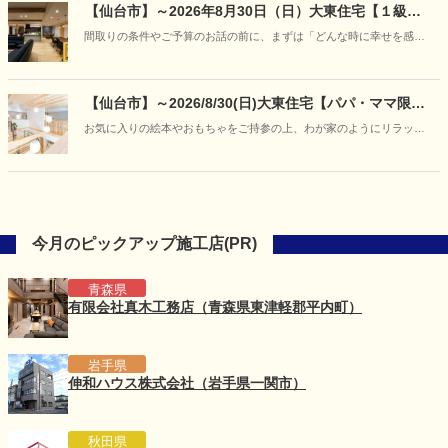
【仙台市】～2026年8月30日（日）大東住宅【１級建
築士と紡ぐ家づくり】「あなただけの『美しい日常』
間取りの条件やご予算のお話の前に、まずは「どんな時に幸せを感じ
に出会う、特別な対話相談会」開催
るか」「どんな空間でくつろぎたいか」といった、お客様の等身大の
想いをお聞かせください。
【仙台市】～2026/8/30(日)大東住宅【パパ・ママ限
定】キッズデザイン賞受賞の住まいを貸し切り体験
お気に入りの絵本やおもちゃをご持参の上、わが家のようにリラック
♪「赤ちゃんと過ごす夏の快適お部屋づくり体験会」を
スして「爽やかに過ごせるお家」をご体感ください。
開催
今月のピックアップ施工店(PR)
青森県
有限会社真木工務店（青森県東津軽郡平内町）
岩手県
伸和ハウス株式会社（岩手県一関市）
秋田県