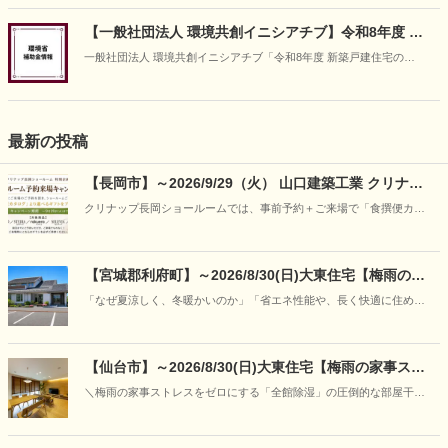
【一般社団法人 環境共創イニシアチブ】令和8年度 新
築戸建住宅のZEH・ ZEH＋化等支援事業
一般社団法人 環境共創イニシアチブ「令和8年度 新築戸建住宅の
ZEH・ ZEH＋化等支援事業」の情報です（2026年4月30日時点）。
最新の投稿
【長岡市】～2026/9/29（火） 山口建築工業 クリナッ
プ長岡ショールーム予約来場キャンペーン
クリナップ長岡ショールームでは、事前予約＋ご来場で「食撰便カタ
ログ」から選べるギフトをプレゼント。
【宮城郡利府町】～2026/8/30(日)大東住宅【梅雨の特
別企画】30年先も強さと快適さが続く理由を「見て、
「なぜ夏涼しく、冬暖かいのか」「省エネ性能や、長く快適に住める
触れて、学ぶ」―“呼吸する家”の構造体感フェア開催
家の違いはどこにあるのか」写真やカタログだけでは伝わりにくい住
まいの本当の性能を、実際のモデルハウスの心地よさと、本物の構造
模型をとおして、分かりやすくご案内いたします。
【仙台市】～2026/8/30(日)大東住宅【梅雨の家事スト
レスをゼロに】「朝にはカラッと、ニオイもな
＼梅雨の家事ストレスをゼロにする「全館除湿」の圧倒的な部屋干し
し！」“呼吸する家＋全館除湿”の部屋干し＆宿泊体感
力と空気感の体感会／
フェア開催